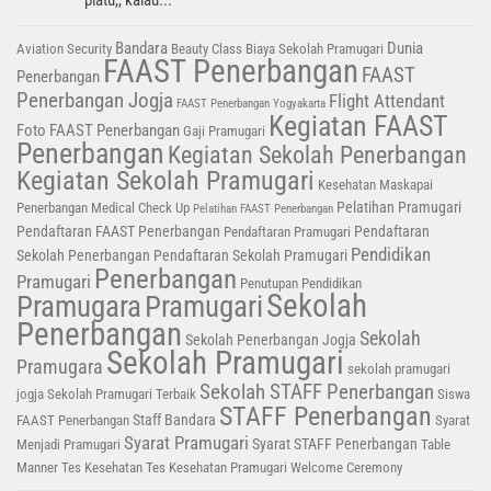
piatu,, kalau...
Bandara
Dunia
Aviation Security
Beauty Class
Biaya Sekolah Pramugari
FAAST Penerbangan
FAAST
Penerbangan
Penerbangan Jogja
Flight Attendant
FAAST Penerbangan Yogyakarta
Kegiatan FAAST
Foto FAAST Penerbangan
Gaji Pramugari
Penerbangan
Kegiatan Sekolah Penerbangan
Kegiatan Sekolah Pramugari
Kesehatan
Maskapai
Pelatihan Pramugari
Penerbangan
Medical Check Up
Pelatihan FAAST Penerbangan
Pendaftaran FAAST Penerbangan
Pendaftaran
Pendaftaran Pramugari
Pendidikan
Sekolah Penerbangan
Pendaftaran Sekolah Pramugari
Penerbangan
Pramugari
Penutupan Pendidikan
Sekolah
Pramugara
Pramugari
Penerbangan
Sekolah
Sekolah Penerbangan Jogja
Sekolah Pramugari
Pramugara
sekolah pramugari
Sekolah STAFF Penerbangan
jogja
Sekolah Pramugari Terbaik
Siswa
STAFF Penerbangan
Staff Bandara
FAAST Penerbangan
Syarat
Syarat Pramugari
Syarat STAFF Penerbangan
Menjadi Pramugari
Table
Manner
Tes Kesehatan
Tes Kesehatan Pramugari
Welcome Ceremony