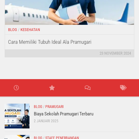
BLOG
/
KESEHATAN
Cara Memiliki Tubuh Ideal Ala Pramugari
23 NOVEMBER 2024
BLOG
/
PRAMUGARI
Biaya Sekolah Pramugari Terbaru
2 JANUARI 2025
BLOG
/
STAFF PENERBANGAN