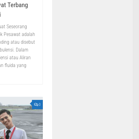
at Terbang
i
uat Seseorang
ik Pesawat adalah
nding atau disebut
rbulensi. Dalam
ensi atau Aliran
n fluida yang
0