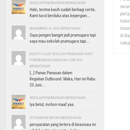
SEKOLAHPENERBANGAN MENGATAKAN:
secar
Halo, terima kasih sudah berbagi cerita.
perta
Kami turut berduka atas kepergian...
Indon
Asso
MUHAMMAD AL FAIS MENGATAKAN:
Saya pengen banget jadi pramugara tapi
di B
saya mau sekolah pramugara tapi...
cukup
BEAUTY CLASS SEKOLAH PRAMUGARI FAAST
PENERBANGAN ANGKATAN JUNI 2021
MENGATAKAN:
[…] Panas Panasan dalam
Kegiatan Outbound. Maka, Hari ini Rabu
23 Juni...
SEKOLAHPENERBANGAN MENGATAKAN:
Iya betul, mohon maaf yaa..
ISTIQOMATIN NAFI'AH MENGATAKAN:
persyaratan yang tertera di beasiswa ini