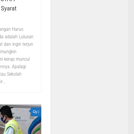
 Syarat
angan Harus
da adalah Lulusan
 dan ingin terjun
 mungkin
ni kerap muncul
annya. Apalagi
tau Sekolah
r...
0