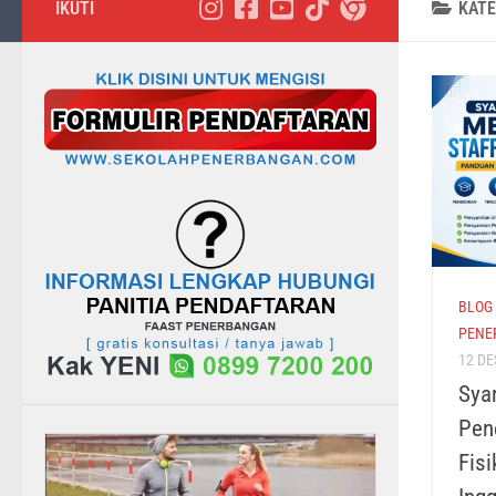
IKUTI
KAT
BLOG
PENE
12 D
Syar
Pen
Fis