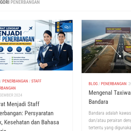
EGORI
PENERBANGAN
0
/
PENERBANGAN
/
STAFF
BLOG
/
PENERBANGAN
2
RBANGAN
Mengenal Taxiway
ESEMBER 2024
Bandara
at Menjadi Staff
erbangan: Persyaratan
Bandara adalah kawas
dan/atau perairan den
ik, Kesehatan dan Bahasa
tertentu yang digunak