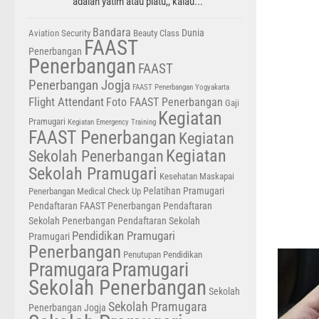
adalah yatim atau piatu,, kalau...
Bandara
Dunia
Aviation Security
Beauty Class
FAAST
Penerbangan
Penerbangan
FAAST
Penerbangan Jogja
FAAST Penerbangan Yogyakarta
Flight Attendant
Foto FAAST Penerbangan
Gaji
Kegiatan
Pramugari
Kegiatan Emergency Training
FAAST Penerbangan
Kegiatan
Kegiatan
Sekolah Penerbangan
Sekolah Pramugari
Kesehatan
Maskapai
Pelatihan Pramugari
Penerbangan
Medical Check Up
Pendaftaran FAAST Penerbangan
Pendaftaran
Sekolah Penerbangan
Pendaftaran Sekolah
Pendidikan Pramugari
Pramugari
Penerbangan
Penutupan Pendidikan
Pramugara
Pramugari
Sekolah Penerbangan
Sekolah
Sekolah Pramugara
Penerbangan Jogja