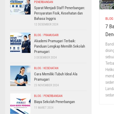
PENERBANGAN
Syarat Menjadi Staff Penerbangan:
Persyaratan Fisik, Kesehatan dan
Bahasa Inggris
BLOG
12 DESEMBER 2024
7 Ba
Den
BLOG
/
PRAMUGARI
Akademi Pramugari Terbaik:
Banda
Panduan Lengkap Memilih Sekolah
disin
Pramugari
sebua
3 DESEMBER 2024
Terb
BLOG
/
KESEHATAN
Helik
Cara Memiliki Tubuh Ideal Ala
mend
Pramugari
seder
23 NOVEMBER 2024
Land
sedan
BLOG
/
PENERBANGAN
Biaya Sekolah Penerbangan
11 MARET 2024