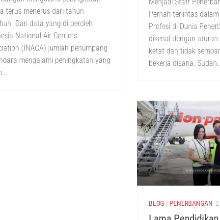
Menjadi Staff Penerb
a terus menerus dari tahun
Pernah terlintas dala
hun. Dari data yang di peroleh
Profesi di Dunia Pen
esia National Air Cerriers
dikenal dengan aturan
ciation (INACA) jumlah penumpang
ketat dan tidak semba
andara mengalami peningkatan yang
bekerja disana. Sudah..
...
BLOG
/
PENERBANGAN
2
Lama Pendidikan