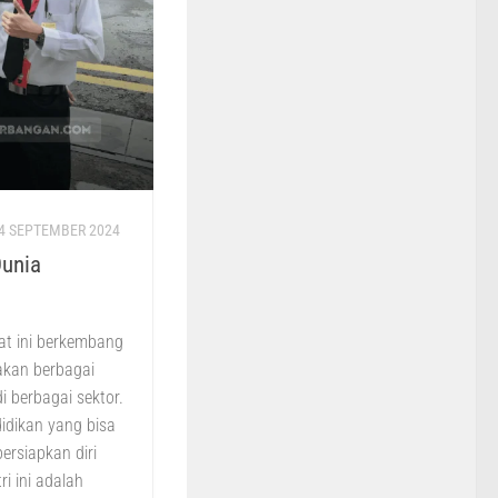
4 SEPTEMBER 2024
Dunia
at ini berkembang
akan berbagai
i berbagai sektor.
didikan yang bisa
siapkan diri
i ini adalah