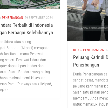
/
PENERBANGAN
29 SEPTEMBER 2024
ndara Terbaik di Indonesia
gan Berbagai Kelebihannya
r Udara atau sering
gkat Bandara (Airport) merupakan
BLOG
/
PENERBANGAN
1
h fasilitas di mana Pesawat
Peluang Karir di 
ang seperti Pesawat Udara dan
Penerbangan
opter dapat lepas landas dan
arat. Suatu Bandara yang paling
Dunia Penerbangan sa
hana minimal memiliki sebuah
sangat pesat, mencipt
asan Pacu (Runway) atau Helipad,
peluang karir menarik d
gkan...
Salah satu pilihan pen
membantu Anda memper
untuk memasuki industr