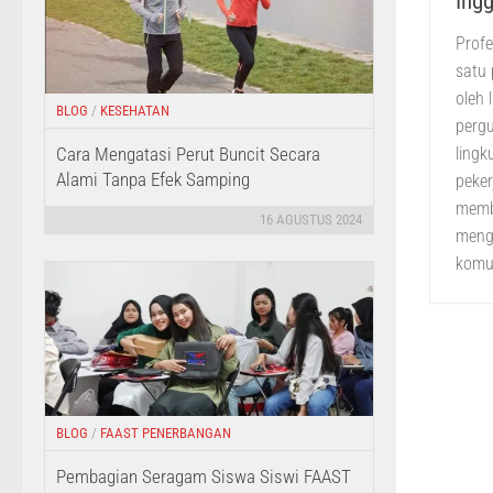
Ingg
Profe
satu 
oleh
BLOG
/
KESEHATAN
pergu
Cara Mengatasi Perut Buncit Secara
lingk
Alami Tanpa Efek Samping
peker
memb
16 AGUSTUS 2024
meng
komun
BLOG
/
FAAST PENERBANGAN
Pembagian Seragam Siswa Siswi FAAST