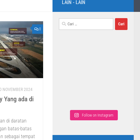
LAIN - LAIN
0
0 NOVEMBER 2024
 Yang ada di
Follow on Instagram
an di daratan
gan batas-batas
an sebagai tempat