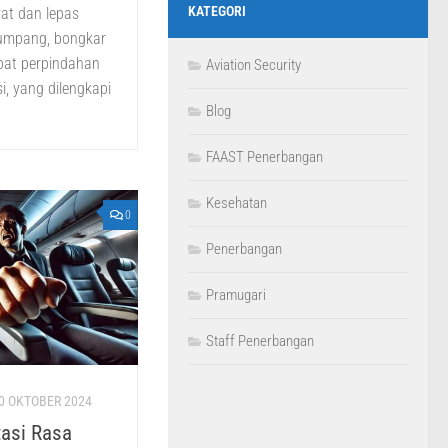
KATEGORI
at dan lepas
numpang, bongkar
pat perpindahan
Aviation Security
, yang dilengkapi
Blog
FAAST Penerbangan
Kesehatan
0
Penerbangan
Pramugari
Staff Penerbangan
0 OKTOBER 2024
asi Rasa