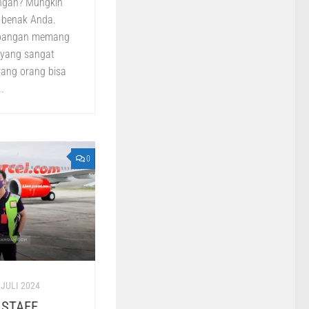
angan? Mungkin
m benak Anda.
erbangan memang
 yang sangat
rang orang bisa
.
0
 JULI 2024
 STAFF