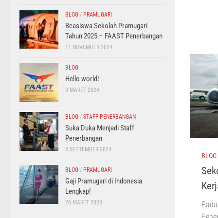
BLOG
/
PRAMUGARI
Beasiswa Sekolah Pramugari
Tahun 2025 – FAAST Penerbangan
11 NOVEMBER 2024
BLOG
Hello world!
3 MARET 2024
BLOG
/
STAFF PENERBANGAN
Suka Duka Menjadi Staff
Penerbangan
4 SEPTEMBER 2024
BLOG
Sek
BLOG
/
PRAMUGARI
Gaji Pramugari di Indonesia
Kerj
Lengkap!
26 MARET 2024
Pada 
Pene