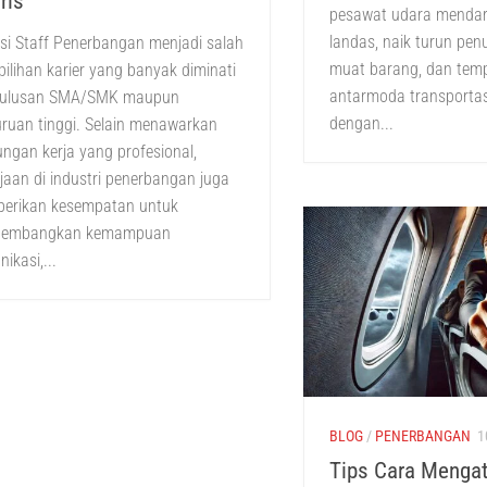
ris
pesawat udara mendar
landas, naik turun pe
si Staff Penerbangan menjadi salah
muat barang, dan tem
pilihan karier yang banyak diminati
antarmoda transportasi
 lulusan SMA/SMK maupun
dengan...
ruan tinggi. Selain menawarkan
ungan kerja yang profesional,
jaan di industri penerbangan juga
erikan kesempatan untuk
embangkan kemampuan
ikasi,...
BLOG
/
PENERBANGAN
1
Tips Cara Mengat