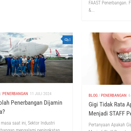
FAAST Penerbangan. Fl
&...
0
/
PENERBANGAN
11 JULI 2024
BLOG
/
PENERBANGAN
6
olah Penerbangan Dijamin
Gigi Tidak Rata 
a?
Menjadi STAFF P
masa saat ini, Sektor Industri
Pertanyaan Apakah Gig
rbangan mengalami peningkatan