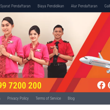
Syarat Pendaftaran
Biaya Pendidikan
Alur Pendaftaran
Gal
n
Privacy Policy
Terms of Service
Blog