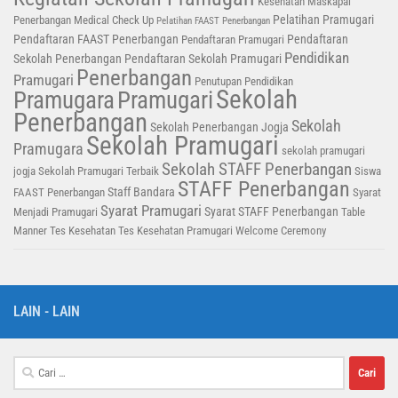
Kesehatan
Maskapai
Pelatihan Pramugari
Penerbangan
Medical Check Up
Pelatihan FAAST Penerbangan
Pendaftaran FAAST Penerbangan
Pendaftaran
Pendaftaran Pramugari
Pendidikan
Sekolah Penerbangan
Pendaftaran Sekolah Pramugari
Penerbangan
Pramugari
Penutupan Pendidikan
Sekolah
Pramugara
Pramugari
Penerbangan
Sekolah
Sekolah Penerbangan Jogja
Sekolah Pramugari
Pramugara
sekolah pramugari
Sekolah STAFF Penerbangan
jogja
Sekolah Pramugari Terbaik
Siswa
STAFF Penerbangan
Staff Bandara
FAAST Penerbangan
Syarat
Syarat Pramugari
Syarat STAFF Penerbangan
Menjadi Pramugari
Table
Manner
Tes Kesehatan
Tes Kesehatan Pramugari
Welcome Ceremony
LAIN - LAIN