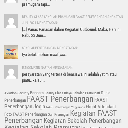
pramugara tapi...
BEAUTY CLASS SEKOLAH PRAMUGARI FAAST PENERBANGAN ANGKATAN
JUNI 2021 MENGATAKAN:
[…] Panas Panasan dalam Kegiatan Outbound. Maka, Hari ini
Rabu 23 Juni...
SEKOLAHPENERBANGAN MENGATAKAN:
Iya betul, mohon maaf yaa..
ISTIQOMATIN NAFI'AH MENGATAKAN:
persyaratan yang tertera di beasiswa ini adalah yatim atau
piatu,, kalau...
Bandara
Dunia
Aviation Security
Beauty Class
Biaya Sekolah Pramugari
FAAST Penerbangan
FAAST
Penerbangan
Penerbangan Jogja
Flight Attendant
FAAST Penerbangan Yogyakarta
Kegiatan FAAST
Foto FAAST Penerbangan
Gaji Pramugari
Penerbangan
Kegiatan Sekolah Penerbangan
Kegiatan Sekolah Pramugari