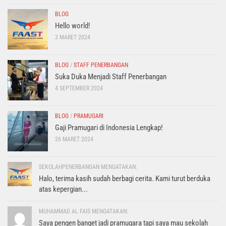
BLOG
Hello world!
3 MARET 2024
BLOG
/
STAFF PENERBANGAN
Suka Duka Menjadi Staff Penerbangan
4 SEPTEMBER 2024
BLOG
/
PRAMUGARI
Gaji Pramugari di Indonesia Lengkap!
26 MARET 2024
SEKOLAHPENERBANGAN MENGATAKAN:
Halo, terima kasih sudah berbagi cerita. Kami turut berduka
atas kepergian...
MUHAMMAD AL FAIS MENGATAKAN:
Saya pengen banget jadi pramugara tapi saya mau sekolah