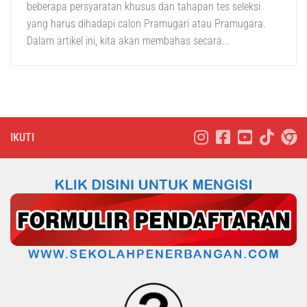
beberapa persyaratan khusus dan tahapan tes seleksi
yang harus dihadapi calon Pramugari atau Pramugara.
Dalam artikel ini, kita akan membahas secara...
IKUTI