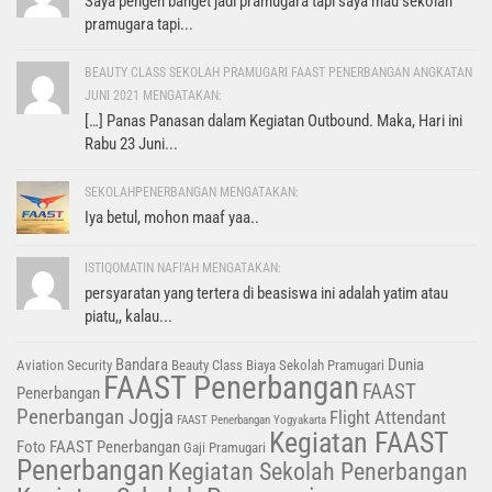
Saya pengen banget jadi pramugara tapi saya mau sekolah
pramugara tapi...
BEAUTY CLASS SEKOLAH PRAMUGARI FAAST PENERBANGAN ANGKATAN
JUNI 2021 MENGATAKAN:
[…] Panas Panasan dalam Kegiatan Outbound. Maka, Hari ini
Rabu 23 Juni...
SEKOLAHPENERBANGAN MENGATAKAN:
Iya betul, mohon maaf yaa..
ISTIQOMATIN NAFI'AH MENGATAKAN:
persyaratan yang tertera di beasiswa ini adalah yatim atau
piatu,, kalau...
Bandara
Dunia
Aviation Security
Beauty Class
Biaya Sekolah Pramugari
FAAST Penerbangan
FAAST
Penerbangan
Penerbangan Jogja
Flight Attendant
FAAST Penerbangan Yogyakarta
Kegiatan FAAST
Foto FAAST Penerbangan
Gaji Pramugari
Penerbangan
Kegiatan Sekolah Penerbangan