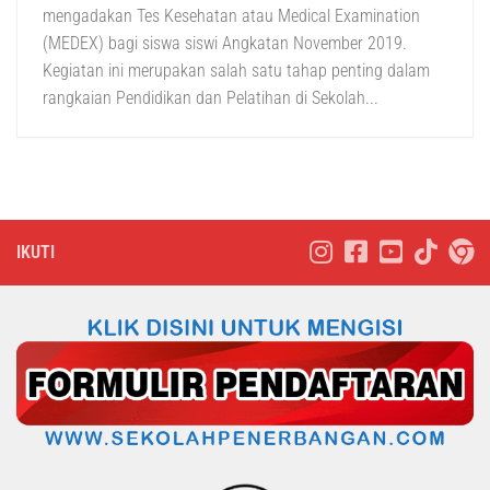
mengadakan Tes Kesehatan atau Medical Examination
(MEDEX) bagi siswa siswi Angkatan November 2019.
Kegiatan ini merupakan salah satu tahap penting dalam
rangkaian Pendidikan dan Pelatihan di Sekolah...
IKUTI