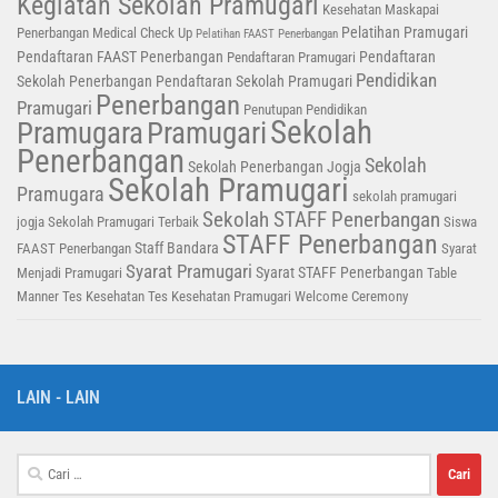
Kegiatan Sekolah Pramugari
Kesehatan
Maskapai
Pelatihan Pramugari
Penerbangan
Medical Check Up
Pelatihan FAAST Penerbangan
Pendaftaran FAAST Penerbangan
Pendaftaran
Pendaftaran Pramugari
Pendidikan
Sekolah Penerbangan
Pendaftaran Sekolah Pramugari
Penerbangan
Pramugari
Penutupan Pendidikan
Sekolah
Pramugara
Pramugari
Penerbangan
Sekolah
Sekolah Penerbangan Jogja
Sekolah Pramugari
Pramugara
sekolah pramugari
Sekolah STAFF Penerbangan
jogja
Sekolah Pramugari Terbaik
Siswa
STAFF Penerbangan
Staff Bandara
FAAST Penerbangan
Syarat
Syarat Pramugari
Syarat STAFF Penerbangan
Menjadi Pramugari
Table
Manner
Tes Kesehatan
Tes Kesehatan Pramugari
Welcome Ceremony
LAIN - LAIN