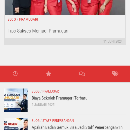
BLOG
/
PRAMUGARI
Tips Sukses Menjadi Pramugari
11 JUNI 2024
BLOG
/
PRAMUGARI
Biaya Sekolah Pramugari Terbaru
2 JANUARI 2025
BLOG
/
STAFF PENERBANGAN
Apakah Badan Gemuk Bisa Jadi Staff Penerbangan? Ini