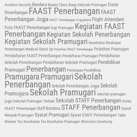
Bandara
Dunia
Aviation Security
Beauty Class
Biaya Sekolah Pramugari
FAAST Penerbangan
FAAST
Penerbangan
Penerbangan Jogja
Flight Attendant
FAAST Penerbangan Yogyakarta
Kegiatan FAAST
Foto FAAST Penerbangan
Gaji Pramugari
Penerbangan
Kegiatan Sekolah Penerbangan
Kegiatan Sekolah Pramugari
Kesehatan
Maskapai
Pelatihan Pramugari
Penerbangan
Medical Check Up
Pelatihan FAAST Penerbangan
Pendaftaran FAAST Penerbangan
Pendaftaran
Pendaftaran Pramugari
Pendidikan
Sekolah Penerbangan
Pendaftaran Sekolah Pramugari
Penerbangan
Pramugari
Penutupan Pendidikan
Sekolah
Pramugara
Pramugari
Penerbangan
Sekolah
Sekolah Penerbangan Jogja
Sekolah Pramugari
Pramugara
sekolah pramugari
Sekolah STAFF Penerbangan
jogja
Sekolah Pramugari Terbaik
Siswa
STAFF Penerbangan
Staff Bandara
FAAST Penerbangan
Syarat
Syarat Pramugari
Syarat STAFF Penerbangan
Menjadi Pramugari
Table
Manner
Tes Kesehatan
Tes Kesehatan Pramugari
Welcome Ceremony