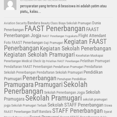
persyaratan yang tertera di beasiswa ini adalah yatim atau
piatu,, kalau...
Bandara
Dunia
Aviation Security
Beauty Class
Biaya Sekolah Pramugari
FAAST Penerbangan
FAAST
Penerbangan
Penerbangan Jogja
Flight Attendant
FAAST Penerbangan Yogyakarta
Kegiatan FAAST
Foto FAAST Penerbangan
Gaji Pramugari
Penerbangan
Kegiatan Sekolah Penerbangan
Kegiatan Sekolah Pramugari
Kesehatan
Maskapai
Pelatihan Pramugari
Penerbangan
Medical Check Up
Pelatihan FAAST Penerbangan
Pendaftaran FAAST Penerbangan
Pendaftaran
Pendaftaran Pramugari
Pendidikan
Sekolah Penerbangan
Pendaftaran Sekolah Pramugari
Penerbangan
Pramugari
Penutupan Pendidikan
Sekolah
Pramugara
Pramugari
Penerbangan
Sekolah
Sekolah Penerbangan Jogja
Sekolah Pramugari
Pramugara
sekolah pramugari
Sekolah STAFF Penerbangan
jogja
Sekolah Pramugari Terbaik
Siswa
STAFF Penerbangan
Staff Bandara
FAAST Penerbangan
Syarat
Syarat Pramugari