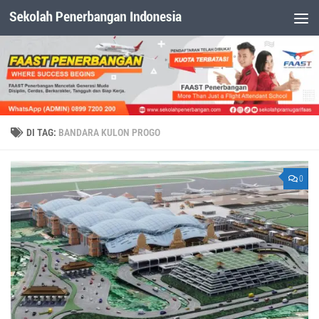
Dibawah Konten
DI TAG:
BANDARA KULON PROGO
0