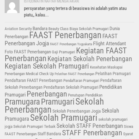
ISTIQOMATIN NAFI'AH MENGATAKAN:
persyaratan yang tertera di beasiswa ini adalah yatim atau
piatu,, kalau...
Bandara
Dunia
Aviation Security
Beauty Class
Biaya Sekolah Pramugari
FAAST Penerbangan
FAAST
Penerbangan
Penerbangan Jogja
Flight Attendant
FAAST Penerbangan Yogyakarta
Kegiatan FAAST
Foto FAAST Penerbangan
Gaji Pramugari
Penerbangan
Kegiatan Sekolah Penerbangan
Kegiatan Sekolah Pramugari
Kesehatan
Maskapai
Pelatihan Pramugari
Penerbangan
Medical Check Up
Pelatihan FAAST Penerbangan
Pendaftaran FAAST Penerbangan
Pendaftaran
Pendaftaran Pramugari
Pendidikan
Sekolah Penerbangan
Pendaftaran Sekolah Pramugari
Penerbangan
Pramugari
Penutupan Pendidikan
Sekolah
Pramugara
Pramugari
Penerbangan
Sekolah
Sekolah Penerbangan Jogja
Sekolah Pramugari
Pramugara
sekolah pramugari
Sekolah STAFF Penerbangan
jogja
Sekolah Pramugari Terbaik
Siswa
STAFF Penerbangan
Staff Bandara
FAAST Penerbangan
Syarat