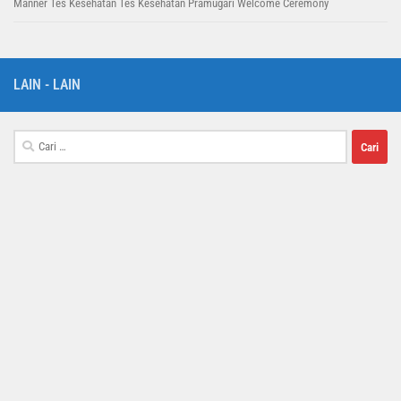
Manner
Tes Kesehatan
Tes Kesehatan Pramugari
Welcome Ceremony
LAIN - LAIN