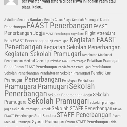
persyaratan yang tertera di beasiswa ini adalah yatim atau
piatu,, kalau...
Bandara
Dunia
Aviation Security
Beauty Class
Biaya Sekolah Pramugari
FAAST Penerbangan
FAAST
Penerbangan
Penerbangan Jogja
Flight Attendant
FAAST Penerbangan Yogyakarta
Kegiatan FAAST
Foto FAAST Penerbangan
Gaji Pramugari
Penerbangan
Kegiatan Sekolah Penerbangan
Kegiatan Sekolah Pramugari
Kesehatan
Maskapai
Pelatihan Pramugari
Penerbangan
Medical Check Up
Pelatihan FAAST Penerbangan
Pendaftaran FAAST Penerbangan
Pendaftaran
Pendaftaran Pramugari
Pendidikan
Sekolah Penerbangan
Pendaftaran Sekolah Pramugari
Penerbangan
Pramugari
Penutupan Pendidikan
Sekolah
Pramugara
Pramugari
Penerbangan
Sekolah
Sekolah Penerbangan Jogja
Sekolah Pramugari
Pramugara
sekolah pramugari
Sekolah STAFF Penerbangan
jogja
Sekolah Pramugari Terbaik
Siswa
STAFF Penerbangan
Staff Bandara
FAAST Penerbangan
Syarat
Syarat Pramugari
Syarat STAFF Penerbangan
Menjadi Pramugari
Table