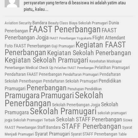
persyaratan yang tertera di beasiswa ini adalah yatim atau
piatu,, kalau...
Bandara
Dunia
Aviation Security
Beauty Class
Biaya Sekolah Pramugari
FAAST Penerbangan
FAAST
Penerbangan
Penerbangan Jogja
Flight Attendant
FAAST Penerbangan Yogyakarta
Kegiatan FAAST
Foto FAAST Penerbangan
Gaji Pramugari
Penerbangan
Kegiatan Sekolah Penerbangan
Kegiatan Sekolah Pramugari
Kesehatan
Maskapai
Pelatihan Pramugari
Penerbangan
Medical Check Up
Pelatihan FAAST Penerbangan
Pendaftaran FAAST Penerbangan
Pendaftaran
Pendaftaran Pramugari
Pendidikan
Sekolah Penerbangan
Pendaftaran Sekolah Pramugari
Penerbangan
Pramugari
Penutupan Pendidikan
Sekolah
Pramugara
Pramugari
Penerbangan
Sekolah
Sekolah Penerbangan Jogja
Sekolah Pramugari
Pramugara
sekolah pramugari
Sekolah STAFF Penerbangan
jogja
Sekolah Pramugari Terbaik
Siswa
STAFF Penerbangan
Staff Bandara
FAAST Penerbangan
Syarat
Syarat Pramugari
Syarat STAFF Penerbangan
Menjadi Pramugari
Table