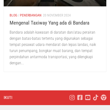
BLOG
/
PENERBANGAN
20 NOVEMBER 2024
Mengenal Taxiway Yang ada di Bandara
Bandara adalah kawasan di daratan dan/atau perairan
dengan batas-batas tertentu yang digunakan sebagai
tempat pesawat udara mendarat dan lepas landas, naik
turun penumpang, bongkar muat barang, dan tempat
perpindahan antarmoda transportasi, yang dilengkapi
dengan...
IKUTI