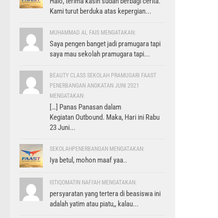
Halo, terima kasih sudah berbagi cerita.
Kami turut berduka atas kepergian...
MUHAMMAD AL FAIS MENGATAKAN:
Saya pengen banget jadi pramugara tapi
saya mau sekolah pramugara tapi...
BEAUTY CLASS SEKOLAH PRAMUGARI FAAST
PENERBANGAN ANGKATAN JUNI 2021
MENGATAKAN:
[…] Panas Panasan dalam
Kegiatan Outbound. Maka, Hari ini Rabu
23 Juni...
SEKOLAHPENERBANGAN MENGATAKAN:
Iya betul, mohon maaf yaa..
ISTIQOMATIN NAFI'AH MENGATAKAN:
persyaratan yang tertera di beasiswa ini
adalah yatim atau piatu,, kalau...