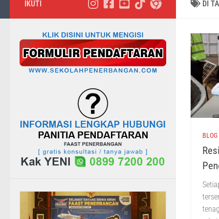
IKUTI
DI T
BLOG
Res
Pen
Setia
terse
tena