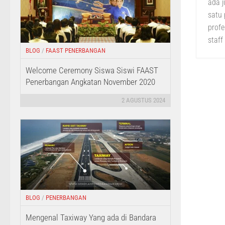
ada j
satu
profe
staff
BLOG
/
FAAST PENERBANGAN
Welcome Ceremony Siswa Siswi FAAST
Penerbangan Angkatan November 2020
2 AGUSTUS 2024
BLOG
/
PENERBANGAN
Mengenal Taxiway Yang ada di Bandara