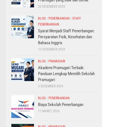
Pramugari yang Baik dan Benar
20 DESEMBER 2024
BLOG
/
PENERBANGAN
/
STAFF
PENERBANGAN
Syarat Menjadi Staff Penerbangan:
Persyaratan Fisik, Kesehatan dan
Bahasa Inggris
12 DESEMBER 2024
BLOG
/
PRAMUGARI
Akademi Pramugari Terbaik:
Panduan Lengkap Memilih Sekolah
Pramugari
3 DESEMBER 2024
BLOG
/
PENERBANGAN
Biaya Sekolah Penerbangan
11 MARET 2024
BLOG
/
PRAMUGARI