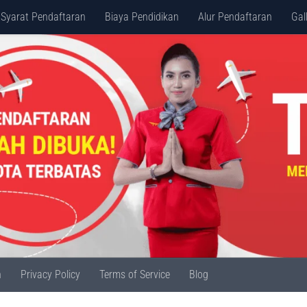
Syarat Pendaftaran
Biaya Pendidikan
Alur Pendaftaran
Gal
n
Privacy Policy
Terms of Service
Blog