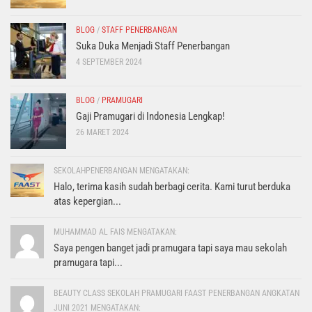
BLOG
/
STAFF PENERBANGAN
Suka Duka Menjadi Staff Penerbangan
4 SEPTEMBER 2024
BLOG
/
PRAMUGARI
Gaji Pramugari di Indonesia Lengkap!
26 MARET 2024
SEKOLAHPENERBANGAN MENGATAKAN:
Halo, terima kasih sudah berbagi cerita. Kami turut berduka
atas kepergian...
MUHAMMAD AL FAIS MENGATAKAN:
Saya pengen banget jadi pramugara tapi saya mau sekolah
pramugara tapi...
BEAUTY CLASS SEKOLAH PRAMUGARI FAAST PENERBANGAN ANGKATAN
JUNI 2021 MENGATAKAN: