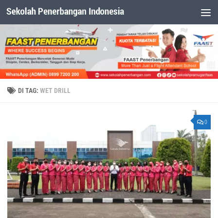
Dibawah Konten
DI TAG:
WET DRILL
0