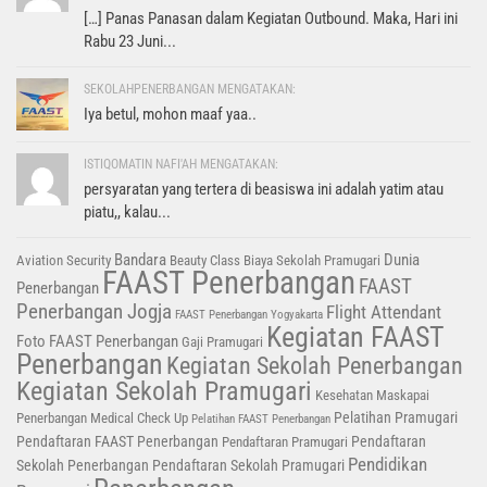
[…] Panas Panasan dalam Kegiatan Outbound. Maka, Hari ini
Rabu 23 Juni...
SEKOLAHPENERBANGAN MENGATAKAN:
Iya betul, mohon maaf yaa..
ISTIQOMATIN NAFI'AH MENGATAKAN:
persyaratan yang tertera di beasiswa ini adalah yatim atau
piatu,, kalau...
Bandara
Dunia
Aviation Security
Beauty Class
Biaya Sekolah Pramugari
FAAST Penerbangan
FAAST
Penerbangan
Penerbangan Jogja
Flight Attendant
FAAST Penerbangan Yogyakarta
Kegiatan FAAST
Foto FAAST Penerbangan
Gaji Pramugari
Penerbangan
Kegiatan Sekolah Penerbangan
Kegiatan Sekolah Pramugari
Kesehatan
Maskapai
Pelatihan Pramugari
Penerbangan
Medical Check Up
Pelatihan FAAST Penerbangan
Pendaftaran FAAST Penerbangan
Pendaftaran
Pendaftaran Pramugari
Pendidikan
Sekolah Penerbangan
Pendaftaran Sekolah Pramugari