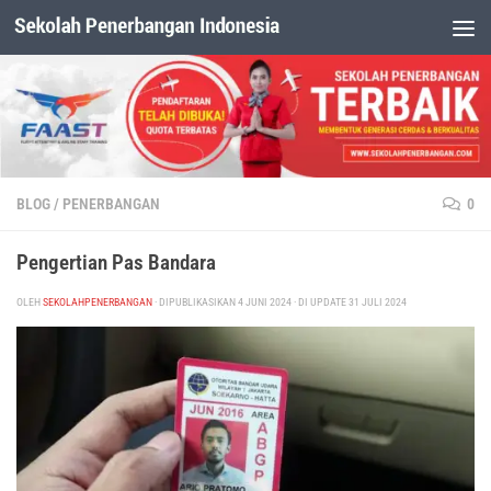
Dibawah Konten
BLOG
/
PENERBANGAN
0
Pengertian Pas Bandara
OLEH
SEKOLAHPENERBANGAN
· DIPUBLIKASIKAN
4 JUNI 2024
· DI UPDATE
31 JULI 2024