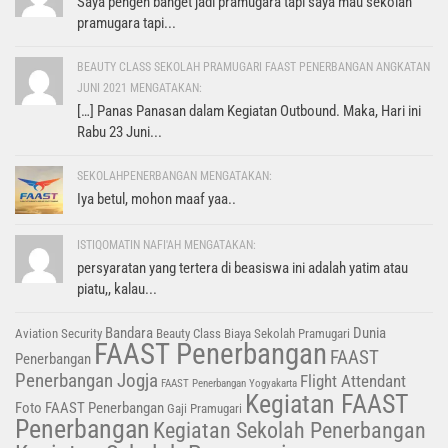
Saya pengen banget jadi pramugara tapi saya mau sekolah
pramugara tapi...
BEAUTY CLASS SEKOLAH PRAMUGARI FAAST PENERBANGAN ANGKATAN
JUNI 2021 MENGATAKAN:
[…] Panas Panasan dalam Kegiatan Outbound. Maka, Hari ini
Rabu 23 Juni...
SEKOLAHPENERBANGAN MENGATAKAN:
Iya betul, mohon maaf yaa..
ISTIQOMATIN NAFI'AH MENGATAKAN:
persyaratan yang tertera di beasiswa ini adalah yatim atau
piatu,, kalau...
Bandara
Dunia
Aviation Security
Beauty Class
Biaya Sekolah Pramugari
FAAST Penerbangan
FAAST
Penerbangan
Penerbangan Jogja
Flight Attendant
FAAST Penerbangan Yogyakarta
Kegiatan FAAST
Foto FAAST Penerbangan
Gaji Pramugari
Penerbangan
Kegiatan Sekolah Penerbangan