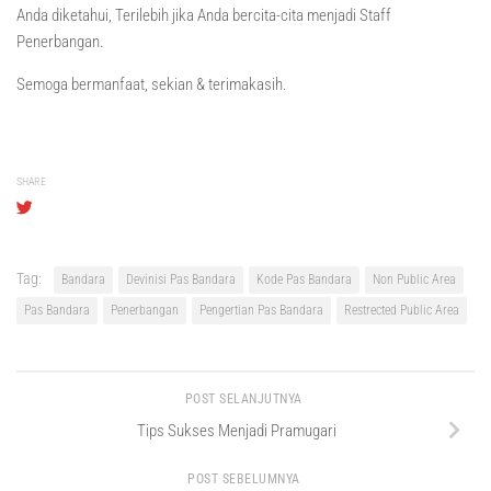
Anda diketahui, Terilebih jika Anda bercita-cita menjadi Staff
Penerbangan.
Semoga bermanfaat, sekian & terimakasih.
SHARE
Tag:
Bandara
Devinisi Pas Bandara
Kode Pas Bandara
Non Public Area
Pas Bandara
Penerbangan
Pengertian Pas Bandara
Restrected Public Area
POST SELANJUTNYA
Tips Sukses Menjadi Pramugari
POST SEBELUMNYA