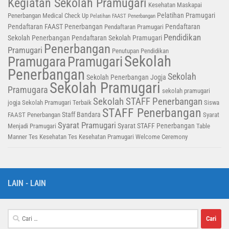
Kegiatan Sekolah Pramugari
Kesehatan
Maskapai
Pelatihan Pramugari
Penerbangan
Medical Check Up
Pelatihan FAAST Penerbangan
Pendaftaran FAAST Penerbangan
Pendaftaran
Pendaftaran Pramugari
Pendidikan
Sekolah Penerbangan
Pendaftaran Sekolah Pramugari
Penerbangan
Pramugari
Penutupan Pendidikan
Sekolah
Pramugara
Pramugari
Penerbangan
Sekolah
Sekolah Penerbangan Jogja
Sekolah Pramugari
Pramugara
sekolah pramugari
Sekolah STAFF Penerbangan
jogja
Sekolah Pramugari Terbaik
Siswa
STAFF Penerbangan
Staff Bandara
FAAST Penerbangan
Syarat
Syarat Pramugari
Syarat STAFF Penerbangan
Menjadi Pramugari
Table
Manner
Tes Kesehatan
Tes Kesehatan Pramugari
Welcome Ceremony
LAIN - LAIN