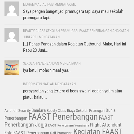
MUHAMMAD AL FAIS MENGATAKAN:
Saya pengen banget jadi pramugara tapi saya mau sekolah
pramugara tapi...
BEAUTY CLASS SEKOLAH PRAMUGARI FAAST PENERBANGAN ANGKATAN
JUNI 2021 MENGATAKAN:
[…] Panas Panasan dalam Kegiatan Outbound. Maka, Hari ini
Rabu 23 Juni...
SEKOLAHPENERBANGAN MENGATAKAN:
Iya betul, mohon maaf yaa..
ISTIQOMATIN NAFI'AH MENGATAKAN:
persyaratan yang tertera di beasiswa ini adalah yatim atau
piatu,, kalau...
Bandara
Dunia
Aviation Security
Beauty Class
Biaya Sekolah Pramugari
FAAST Penerbangan
FAAST
Penerbangan
Penerbangan Jogja
Flight Attendant
FAAST Penerbangan Yogyakarta
Kegiatan FAAST
Foto FAAST Penerbangan
Gaji Pramugari