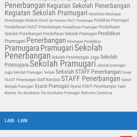
Penerbangan
Kegiatan Sekolah Penerbangan
Kegiatan Sekolah Pramugari
Kesehatan
Maskapai
Pelatihan Pramugari
Penerbangan
Medical Check Up
Pelatihan FAAST Penerbangan
Pendaftaran FAAST Penerbangan
Pendaftaran
Pendaftaran Pramugari
Pendidikan
Sekolah Penerbangan
Pendaftaran Sekolah Pramugari
Penerbangan
Pramugari
Penutupan Pendidikan
Sekolah
Pramugara
Pramugari
Penerbangan
Sekolah
Sekolah Penerbangan Jogja
Sekolah Pramugari
Pramugara
sekolah pramugari
Sekolah STAFF Penerbangan
jogja
Sekolah Pramugari Terbaik
Siswa
STAFF Penerbangan
Staff Bandara
FAAST Penerbangan
Syarat
Syarat Pramugari
Syarat STAFF Penerbangan
Menjadi Pramugari
Table
Manner
Tes Kesehatan
Tes Kesehatan Pramugari
Welcome Ceremony
LAIN - LAIN