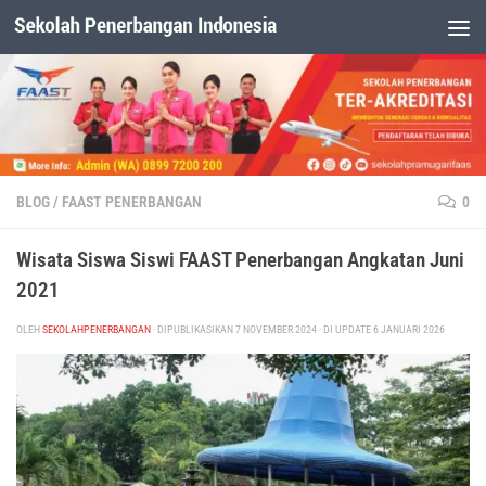
Dibawah Konten
BLOG
/
FAAST PENERBANGAN
0
Wisata Siswa Siswi FAAST Penerbangan Angkatan Juni
2021
OLEH
SEKOLAHPENERBANGAN
· DIPUBLIKASIKAN
7 NOVEMBER 2024
· DI UPDATE
6 JANUARI 2026