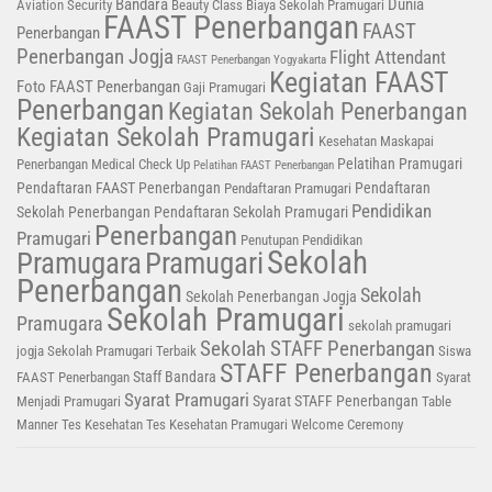
Bandara
Dunia
Aviation Security
Beauty Class
Biaya Sekolah Pramugari
FAAST Penerbangan
FAAST
Penerbangan
Penerbangan Jogja
Flight Attendant
FAAST Penerbangan Yogyakarta
Kegiatan FAAST
Foto FAAST Penerbangan
Gaji Pramugari
Penerbangan
Kegiatan Sekolah Penerbangan
Kegiatan Sekolah Pramugari
Kesehatan
Maskapai
Pelatihan Pramugari
Penerbangan
Medical Check Up
Pelatihan FAAST Penerbangan
Pendaftaran FAAST Penerbangan
Pendaftaran
Pendaftaran Pramugari
Pendidikan
Sekolah Penerbangan
Pendaftaran Sekolah Pramugari
Penerbangan
Pramugari
Penutupan Pendidikan
Sekolah
Pramugara
Pramugari
Penerbangan
Sekolah
Sekolah Penerbangan Jogja
Sekolah Pramugari
Pramugara
sekolah pramugari
Sekolah STAFF Penerbangan
jogja
Sekolah Pramugari Terbaik
Siswa
STAFF Penerbangan
Staff Bandara
FAAST Penerbangan
Syarat
Syarat Pramugari
Syarat STAFF Penerbangan
Menjadi Pramugari
Table
Manner
Tes Kesehatan
Tes Kesehatan Pramugari
Welcome Ceremony