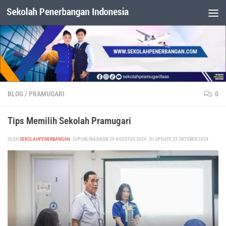
Dibawah Konten
BLOG
/
PRAMUGARI
0
Tips Memilih Sekolah Pramugari
OLEH
SEKOLAHPENERBANGAN
· DIPUBLIKASIKAN
29 AGUSTUS 2024
· DI UPDATE
25 OKTOBER 2024